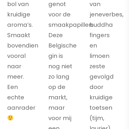
bol van
genot
van
kruidige
voor de
jeneverbes,
aroma’s.
smaakpapillen.
buddha
Smaakt
Deze
fingers
bovendien
Belgische
en
vooral
gin is
limoen
naar
nog niet
zeste
meer.
zo lang
gevolgd
Een
op de
door
echte
markt,
kruidige
aanrader
maar
toetsen
voor mij
(tijm,
een
laurier).