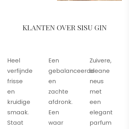
KLANTEN OVER SISU GIN
Heel
Een
Zuivere,
verfijnde
gebalanceerde
cleane
frisse
en
neus
en
zachte
met
kruidige
afdronk.
een
smaak.
Een
elegant
Staat
waar
parfum