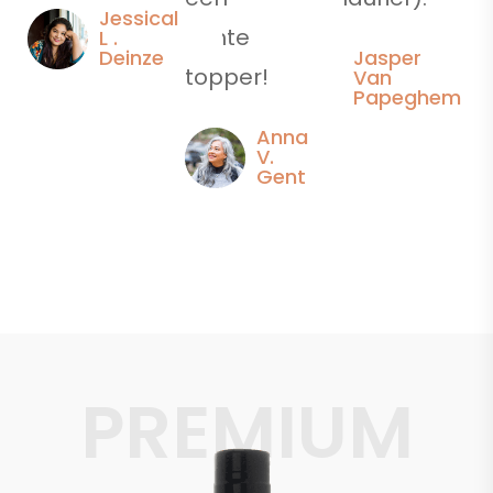
Jessical
echte
L .
Jasper
Deinze
topper!
Van
Papeghem
Anna
V.
Gent
PREMIUM